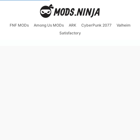
FNF MODs
Among Us MODs
ARK
CyberPunk 2077
Valheim
Satisfactory