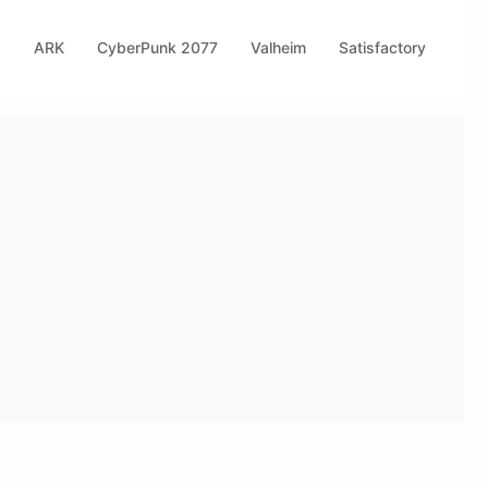
s
ARK
CyberPunk 2077
Valheim
Satisfactory