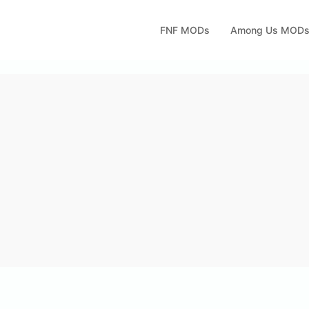
FNF MODs
Among Us MOD