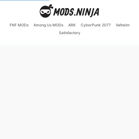
FNF MODs
Among Us MODs
ARK
CyberPunk 2077
Valheim
Satisfactory