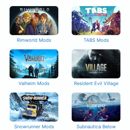
Rimworld Mods
TABS Mods
Valheim Mods
Resident Evil Village
Snowrunner Mods
Subnautica Below