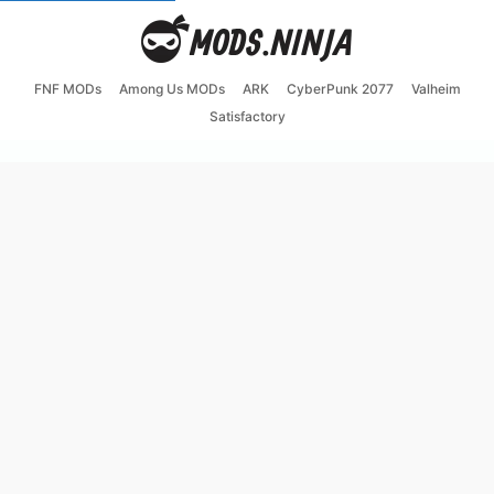
FNF MODs
Among Us MODs
ARK
CyberPunk 2077
Valheim
Satisfactory