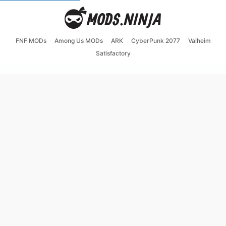
FNF MODs
Among Us MODs
ARK
CyberPunk 2077
Valheim
Satisfactory