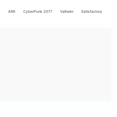
s
ARK
CyberPunk 2077
Valheim
Satisfactory