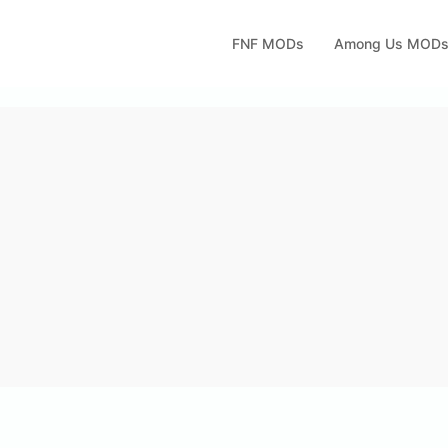
FNF MODs
Among Us MOD