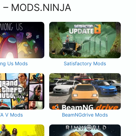
s – MODS.NINJA
ng Us Mods
Satisfactory Mods
A V Mods
BeamNGdrive Mods