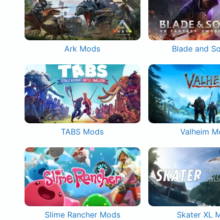
Ark Mods
Blade and S
TABS Mods
Valheim M
Slime Rancher Mods
Skater XL 