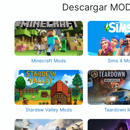
Descargar MOD
Minecraft Mods
Sims 4 M
Stardew Valley Mods
Teardown 