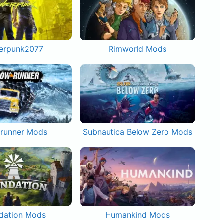
erpunk2077
Rimworld Mods
runner Mods
Subnautica Below Zero Mods
dation Mods
Humankind Mods