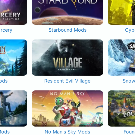
orcery
Starbound Mods
Cyb
ods
Resident Evil Village
Snow
Mods
No Man's Sky Mods
Foun