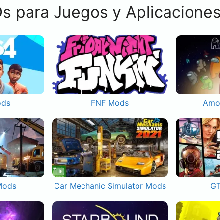
s para Juegos y Aplicacione
ods
FNF Mods
Amo
Mods
Car Mechanic Simulator Mods
GT