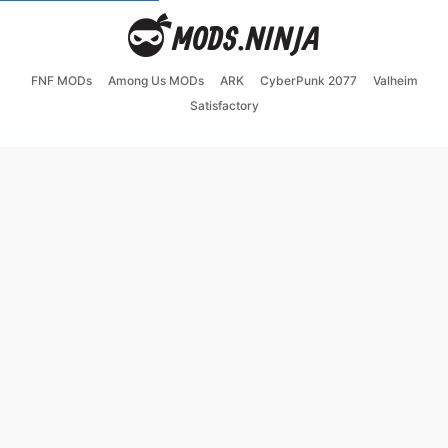
FNF MODs
Among Us MODs
ARK
CyberPunk 2077
Valheim
Satisfactory