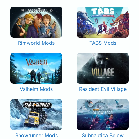
Rimworld Mods
TABS Mods
Valheim Mods
Resident Evil Village
Snowrunner Mods
Subnautica Below