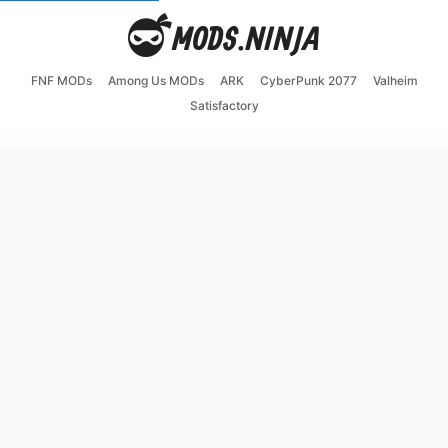
FNF MODs
Among Us MODs
ARK
CyberPunk 2077
Valheim
Satisfactory