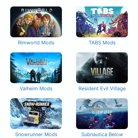
Rimworld Mods
TABS Mods
Valheim Mods
Resident Evil Village
Snowrunner Mods
Subnautica Below