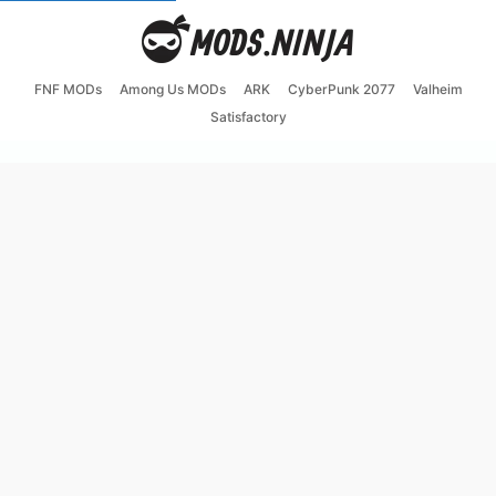
FNF MODs
Among Us MODs
ARK
CyberPunk 2077
Valheim
Satisfactory