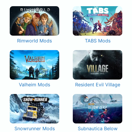
Rimworld Mods
TABS Mods
Valheim Mods
Resident Evil Village
Snowrunner Mods
Subnautica Below