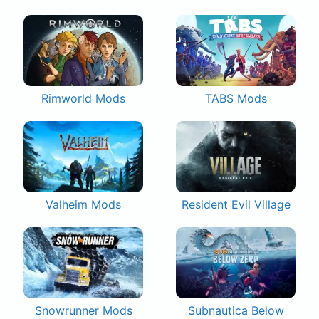
Rimworld Mods
TABS Mods
Valheim Mods
Resident Evil Village
Snowrunner Mods
Subnautica Below