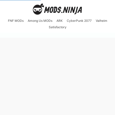
FNF MODs
Among Us MODs
ARK
CyberPunk 2077
Valheim
Satisfactory