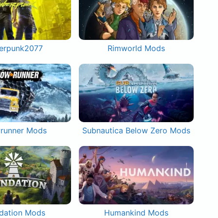
erpunk2077
Rimworld Mods
runner Mods
Subnautica Below Zero Mods
dation Mods
Humankind Mods