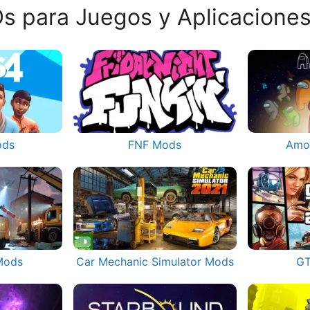
s para Juegos y Aplicacione
ods
FNF Mods
Amo
Mods
Car Mechanic Simulator Mods
GT