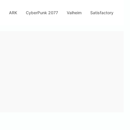
s
ARK
CyberPunk 2077
Valheim
Satisfactory