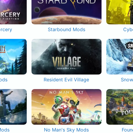
orcery
Starbound Mods
Cyb
ods
Resident Evil Village
Snow
Mods
No Man's Sky Mods
Foun