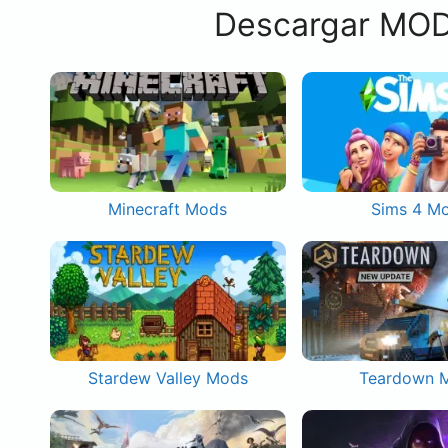
Descargar MOD
Minecraft Mods
Sims 4 M
Stardew Valley Mods
Teardown 