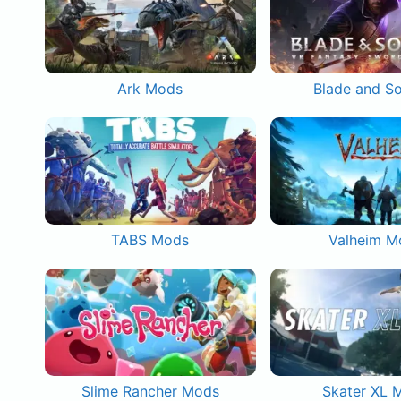
Ark Mods
Blade and S
TABS Mods
Valheim M
Slime Rancher Mods
Skater XL 