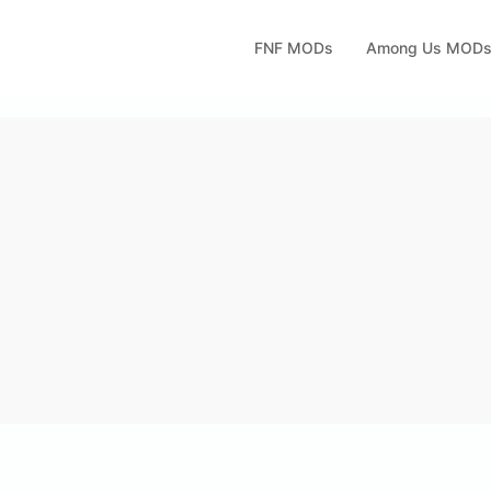
FNF MODs
Among Us MOD