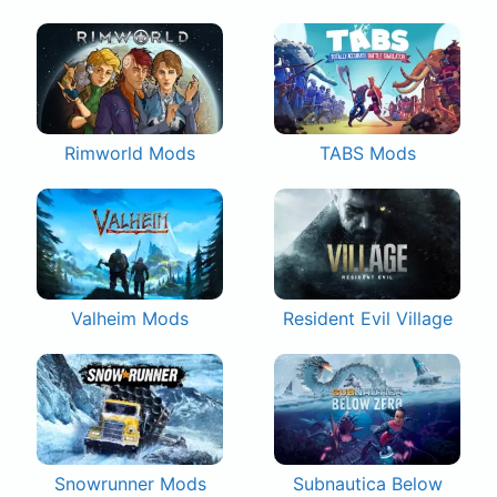
Rimworld Mods
TABS Mods
Valheim Mods
Resident Evil Village
Snowrunner Mods
Subnautica Below