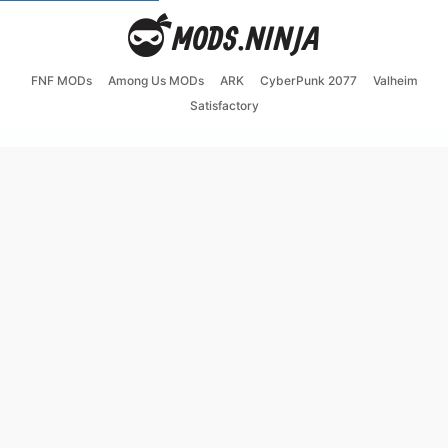
FNF MODs
Among Us MODs
ARK
CyberPunk 2077
Valheim
Satisfactory