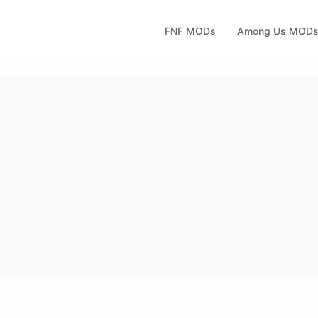
FNF MODs
Among Us MOD