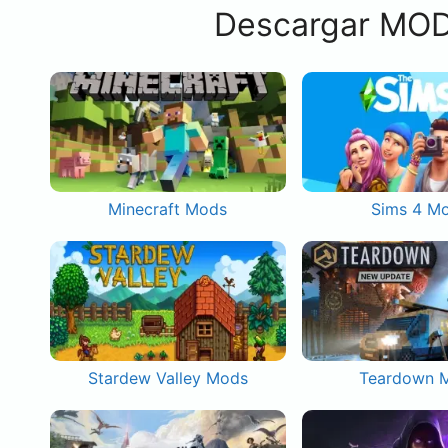
Descargar MOD
Minecraft Mods
Sims 4 M
Stardew Valley Mods
Teardown 