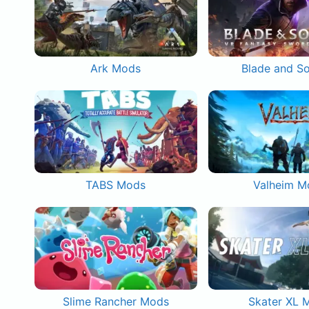
Ark Mods
Blade and S
TABS Mods
Valheim M
Slime Rancher Mods
Skater XL 