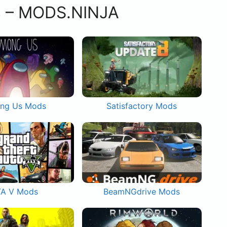
s – MODS.NINJA
ng Us Mods
Satisfactory Mods
A V Mods
BeamNGdrive Mods