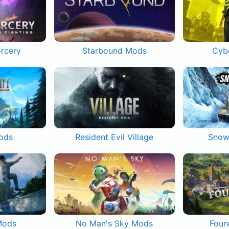
orcery
Starbound Mods
Cyb
ods
Resident Evil Village
Snow
Mods
No Man's Sky Mods
Foun