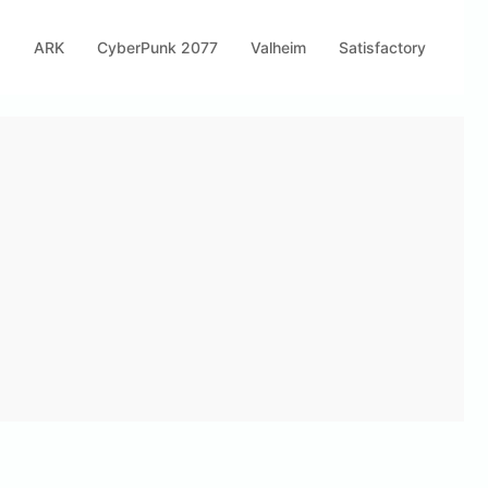
s
ARK
CyberPunk 2077
Valheim
Satisfactory