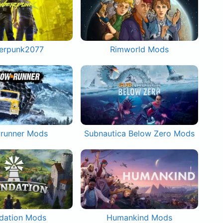
erpunk2077
Rimworld Mods
runner Mods
Subnautica Below Zero Mods
dation Mods
Humankind Mods