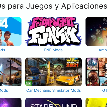
s para Juegos y Aplicacione
ods
FNF Mods
Amo
Mods
Car Mechanic Simulator Mods
GT