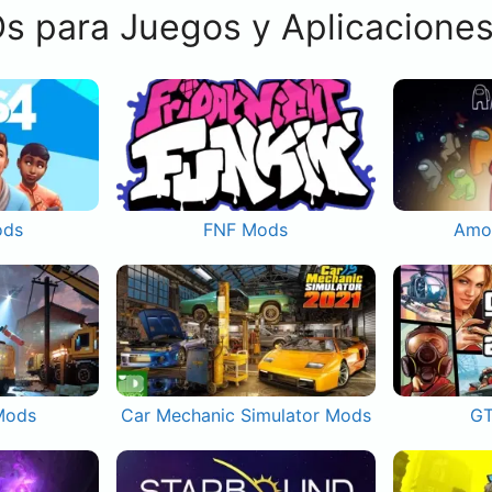
s para Juegos y Aplicacione
ods
FNF Mods
Amo
Mods
Car Mechanic Simulator Mods
GT