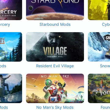
orcery
Starbound Mods
Cyb
ods
Resident Evil Village
Snow
Mods
No Man's Sky Mods
Foun