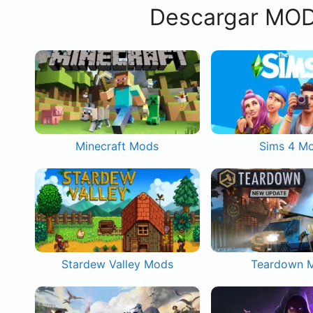
Descargar MOD
Minecraft Mods
Sims 4 M
Stardew Valley Mods
Teardown 