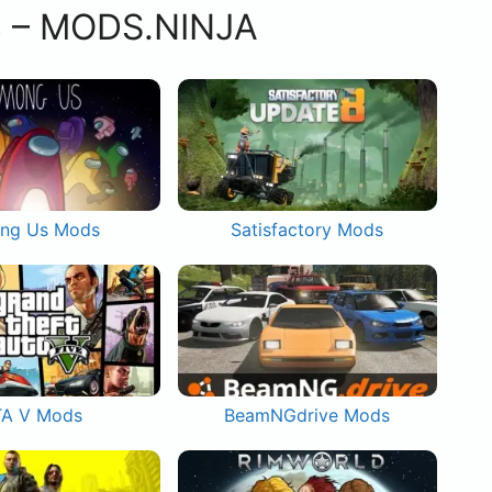
s – MODS.NINJA
ng Us Mods
Satisfactory Mods
A V Mods
BeamNGdrive Mods