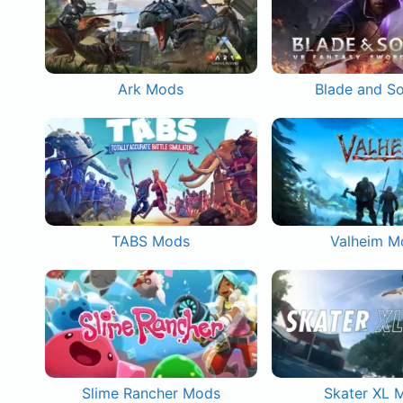
Ark Mods
Blade and S
TABS Mods
Valheim M
Slime Rancher Mods
Skater XL 