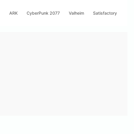
s
ARK
CyberPunk 2077
Valheim
Satisfactory