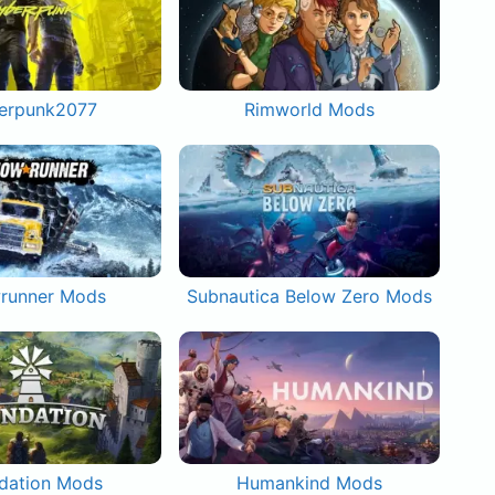
erpunk2077
Rimworld Mods
runner Mods
Subnautica Below Zero Mods
dation Mods
Humankind Mods