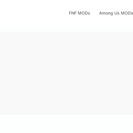
FNF MODs
Among Us MOD