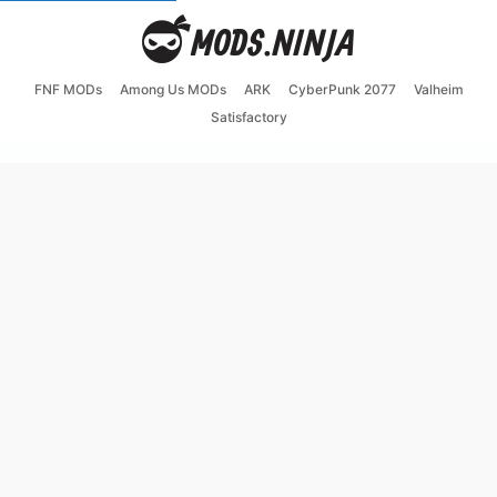
FNF MODs
Among Us MODs
ARK
CyberPunk 2077
Valheim
Satisfactory