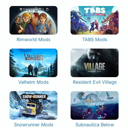
Rimworld Mods
TABS Mods
Valheim Mods
Resident Evil Village
Snowrunner Mods
Subnautica Below