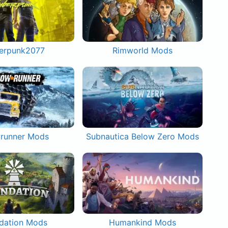
erpunk2077
Rimworld Mods
runner Mods
Subnautica Below Zero Mods
dation Mods
Humankind Mods