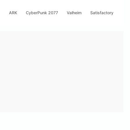
s
ARK
CyberPunk 2077
Valheim
Satisfactory