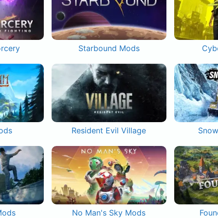
orcery
Starbound Mods
Cyb
ods
Resident Evil Village
Snow
Mods
No Man's Sky Mods
Foun