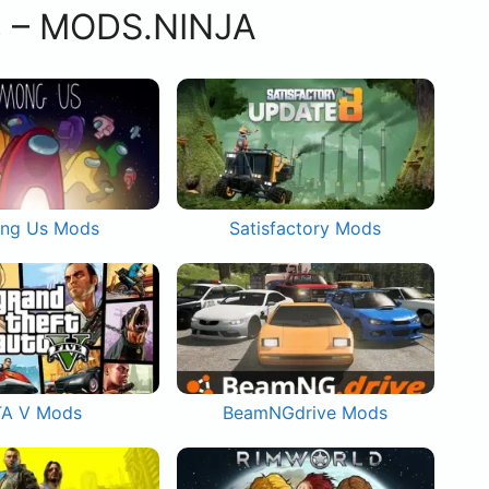
s – MODS.NINJA
ng Us Mods
Satisfactory Mods
A V Mods
BeamNGdrive Mods