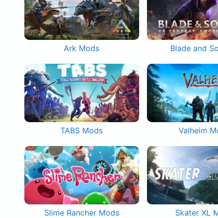
Ark Mods
Blade and S
TABS Mods
Valheim M
Slime Rancher Mods
Skater XL 