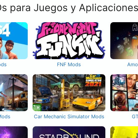
s para Juegos y Aplicacione
ods
FNF Mods
Amo
Mods
Car Mechanic Simulator Mods
GT