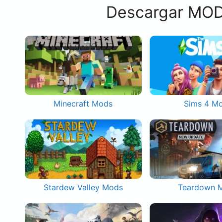
Descargar MOD
Minecraft Mods
Sims 4 M
Stardew Valley Mods
Teardown 