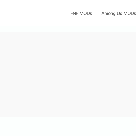
FNF MODs
Among Us MOD