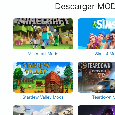
Descargar MOD
Minecraft Mods
Sims 4 M
Stardew Valley Mods
Teardown 