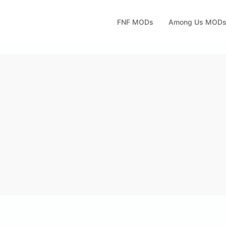
FNF MODs
Among Us MOD