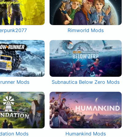
erpunk2077
Rimworld Mods
runner Mods
Subnautica Below Zero Mods
dation Mods
Humankind Mods