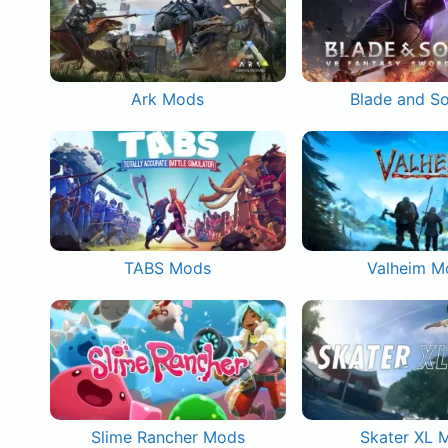
Ark Mods
Blade and S
TABS Mods
Valheim M
Slime Rancher Mods
Skater XL 