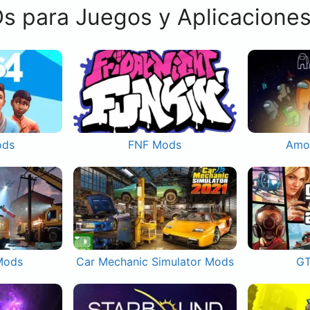
s para Juegos y Aplicacione
ods
FNF Mods
Amo
Mods
Car Mechanic Simulator Mods
GT