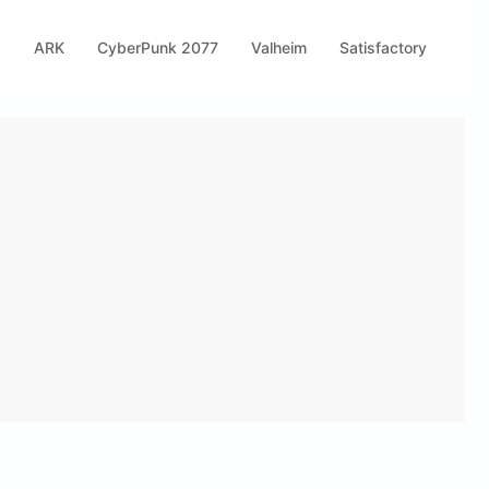
s
ARK
CyberPunk 2077
Valheim
Satisfactory