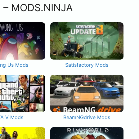
s – MODS.NINJA
ng Us Mods
Satisfactory Mods
A V Mods
BeamNGdrive Mods