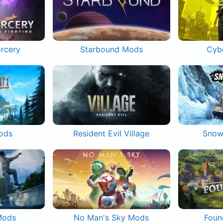
orcery
Starbound Mods
Cyb
ods
Resident Evil Village
Snow
Mods
No Man's Sky Mods
Foun