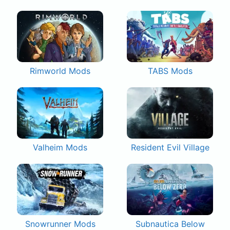
Rimworld Mods
TABS Mods
Valheim Mods
Resident Evil Village
Snowrunner Mods
Subnautica Below