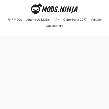
FNF MODs
Among Us MODs
ARK
CyberPunk 2077
Valheim
Satisfactory