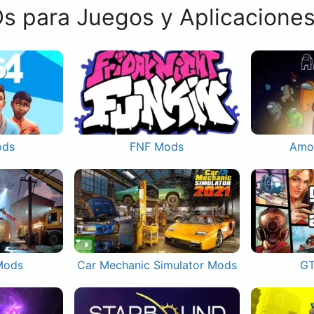
s para Juegos y Aplicacione
ods
FNF Mods
Amo
Mods
Car Mechanic Simulator Mods
GT