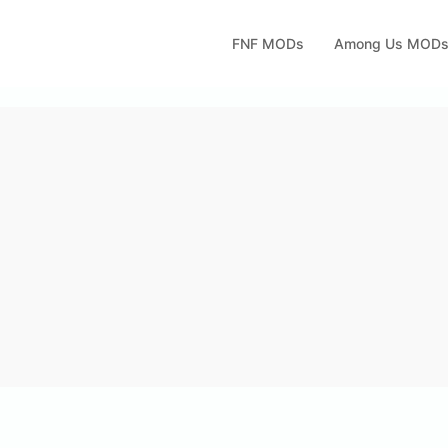
FNF MODs
Among Us MOD