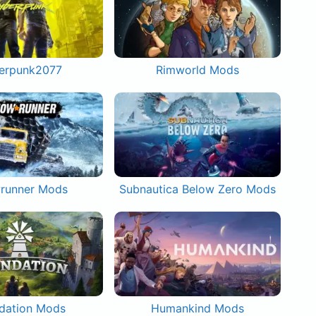
erpunk2077
Rimworld Mods
runner Mods
Subnautica Below Zero Mods
dation Mods
Humankind Mods