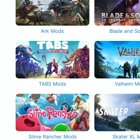
Ark Mods
Blade and S
TABS Mods
Valheim M
Slime Rancher Mods
Skater XL 