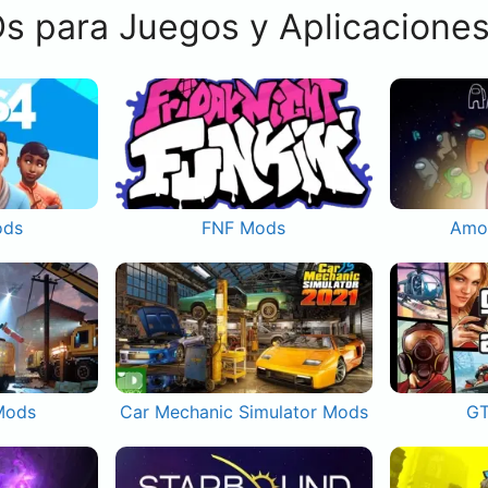
s para Juegos y Aplicacione
ods
FNF Mods
Amo
Mods
Car Mechanic Simulator Mods
GT