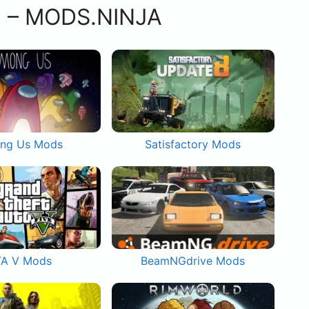
s – MODS.NINJA
ng Us Mods
Satisfactory Mods
A V Mods
BeamNGdrive Mods