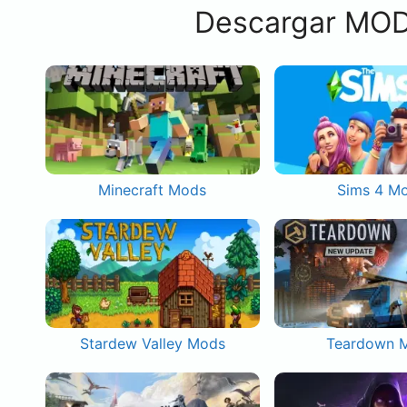
Descargar MOD
Minecraft Mods
Sims 4 M
Stardew Valley Mods
Teardown 