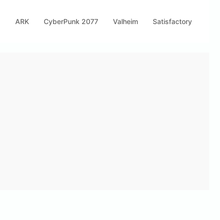
s
ARK
CyberPunk 2077
Valheim
Satisfactory