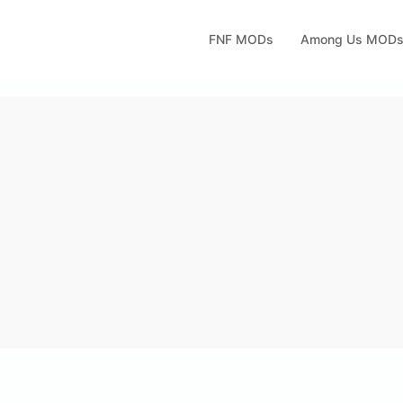
FNF MODs
Among Us MOD