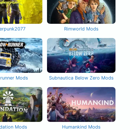
erpunk2077
Rimworld Mods
runner Mods
Subnautica Below Zero Mods
dation Mods
Humankind Mods