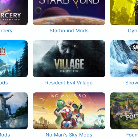
orcery
Starbound Mods
Cyb
ods
Resident Evil Village
Snow
Mods
No Man's Sky Mods
Foun