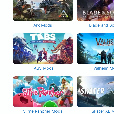
Ark Mods
Blade and S
TABS Mods
Valheim M
Slime Rancher Mods
Skater XL 