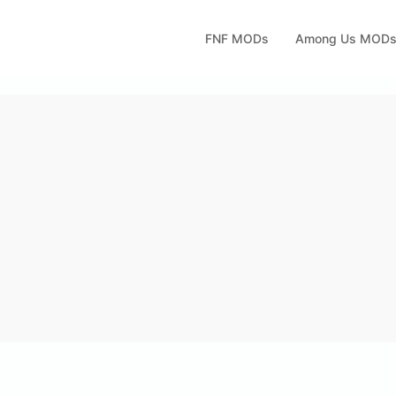
FNF MODs
Among Us MOD