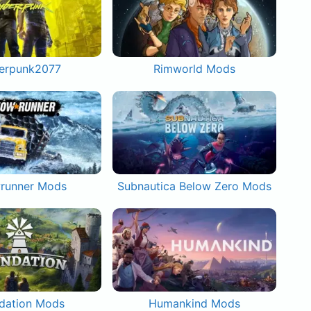
erpunk2077
Rimworld Mods
runner Mods
Subnautica Below Zero Mods
dation Mods
Humankind Mods