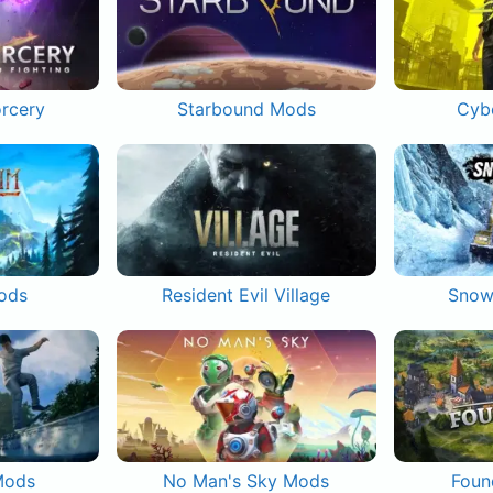
orcery
Starbound Mods
Cyb
ods
Resident Evil Village
Snow
Mods
No Man's Sky Mods
Foun