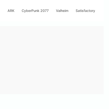
s
ARK
CyberPunk 2077
Valheim
Satisfactory