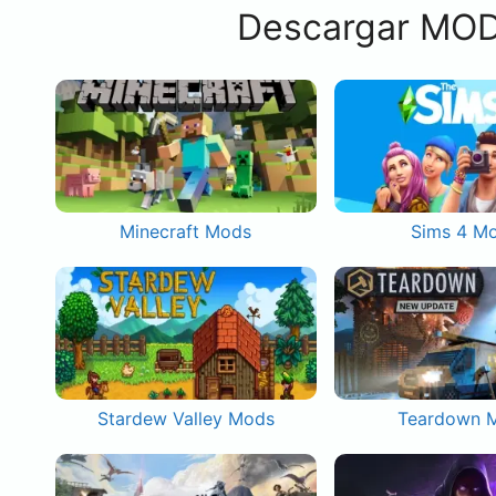
Descargar MOD
Minecraft Mods
Sims 4 M
Stardew Valley Mods
Teardown 