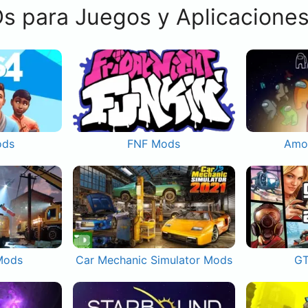
s para Juegos y Aplicacione
ods
FNF Mods
Amo
Mods
Car Mechanic Simulator Mods
GT