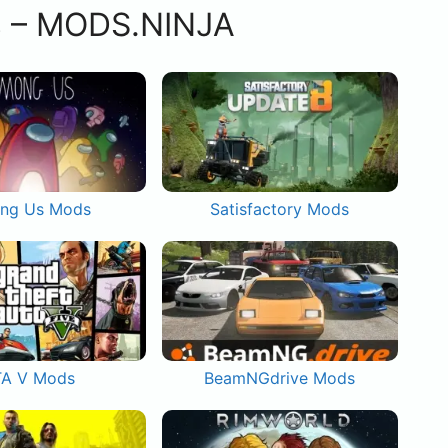
s – MODS.NINJA
ng Us Mods
Satisfactory Mods
A V Mods
BeamNGdrive Mods