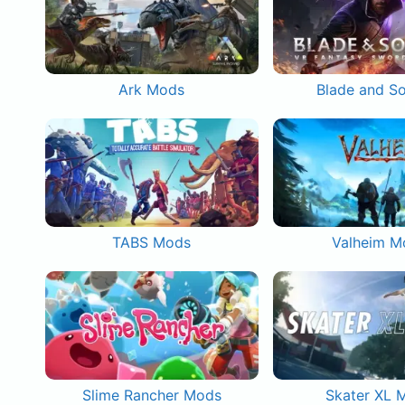
Ark Mods
Blade and S
TABS Mods
Valheim M
Slime Rancher Mods
Skater XL 