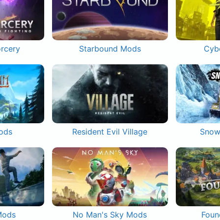
orcery
Starbound Mods
Cyb
ods
Resident Evil Village
Snow
Mods
No Man's Sky Mods
Foun