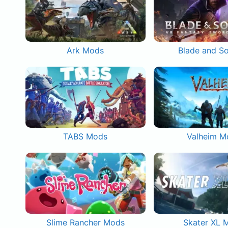
Ark Mods
Blade and S
TABS Mods
Valheim M
Slime Rancher Mods
Skater XL 