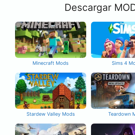
Descargar MOD
Minecraft Mods
Sims 4 M
Stardew Valley Mods
Teardown 