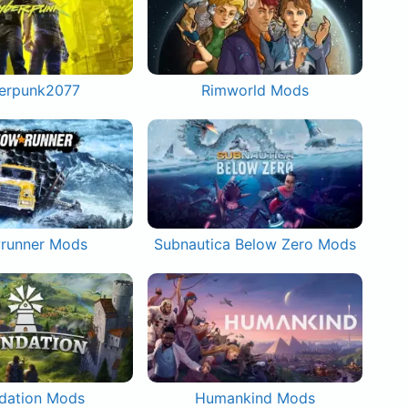
erpunk2077
Rimworld Mods
runner Mods
Subnautica Below Zero Mods
dation Mods
Humankind Mods