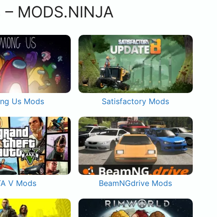
s – MODS.NINJA
ng Us Mods
Satisfactory Mods
A V Mods
BeamNGdrive Mods