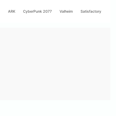
s
ARK
CyberPunk 2077
Valheim
Satisfactory