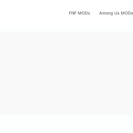
FNF MODs
Among Us MOD