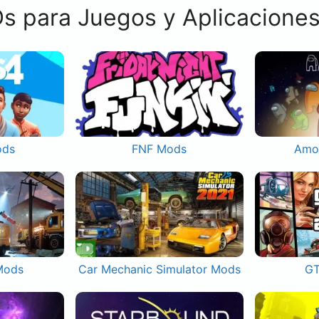
s para Juegos y Aplicacione
ods
FNF Mods
Amo
Mods
Car Mechanic Simulator Mods
GT