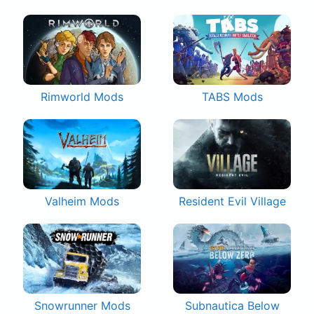
Rimworld Mods
TABS Mods
Valheim Mods
Resident Evil Village
Snowrunner Mods
Subnautica Below