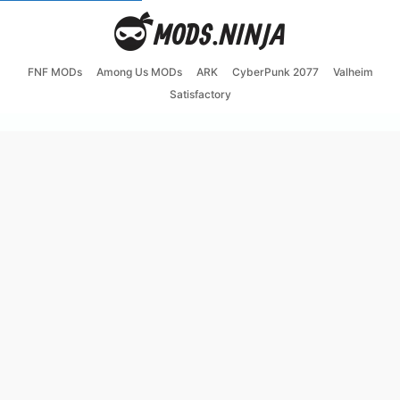
FNF MODs
Among Us MODs
ARK
CyberPunk 2077
Valheim
Satisfactory