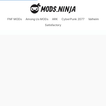
FNF MODs
Among Us MODs
ARK
CyberPunk 2077
Valheim
Satisfactory