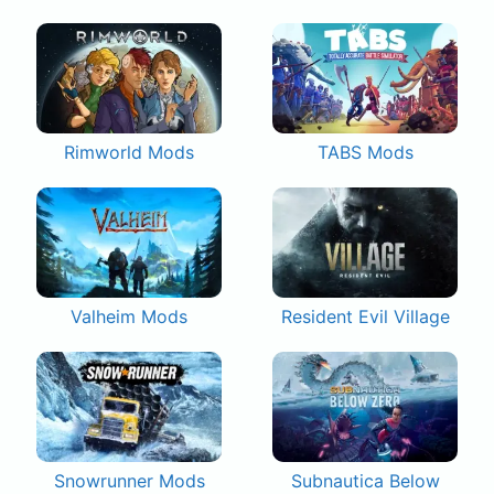
Rimworld Mods
TABS Mods
Valheim Mods
Resident Evil Village
Snowrunner Mods
Subnautica Below