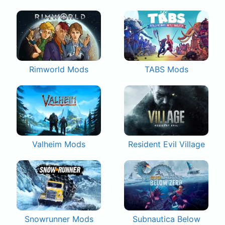
Rimworld Mods
TABS Mods
Valheim Mods
Resident Evil Village
Snowrunner Mods
Subnautica Below