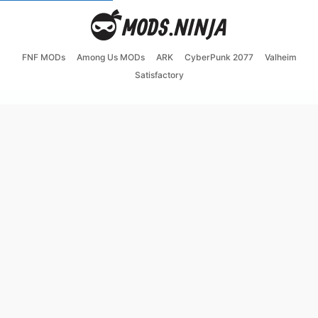
FNF MODs
Among Us MODs
ARK
CyberPunk 2077
Valheim
Satisfactory