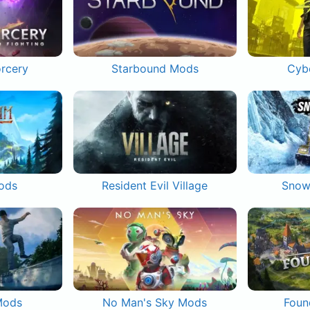
orcery
Starbound Mods
Cyb
ods
Resident Evil Village
Snow
Mods
No Man's Sky Mods
Foun