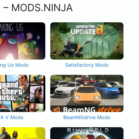
s – MODS.NINJA
ng Us Mods
Satisfactory Mods
A V Mods
BeamNGdrive Mods