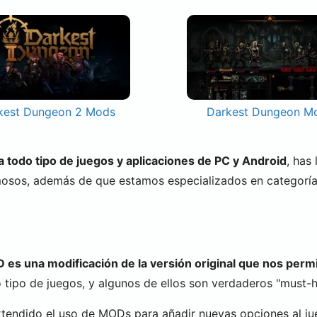
kest Dungeon 2 Mods
Darkest Dungeon M
todo tipo de juegos y aplicaciones de PC y Android
, has
mosos, además de que estamos especializados en categorí
es una modificación de la versión original que nos permi
tipo de juegos, y algunos de ellos son verdaderos "must-ha
xtendido el uso de MODs para añadir nuevas opciones al ju