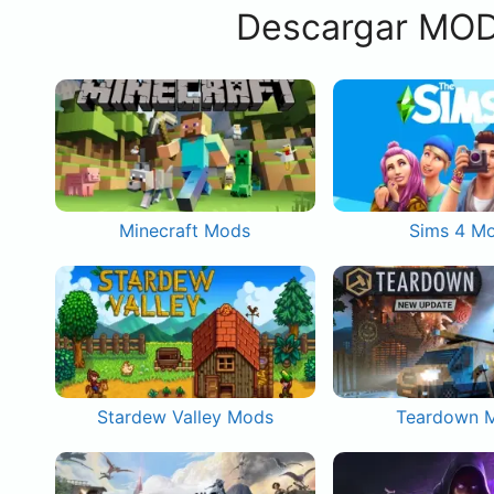
Descargar MOD
Minecraft Mods
Sims 4 M
Stardew Valley Mods
Teardown 