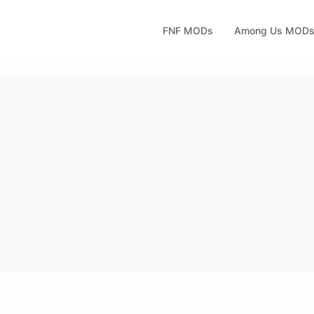
FNF MODs
Among Us MOD