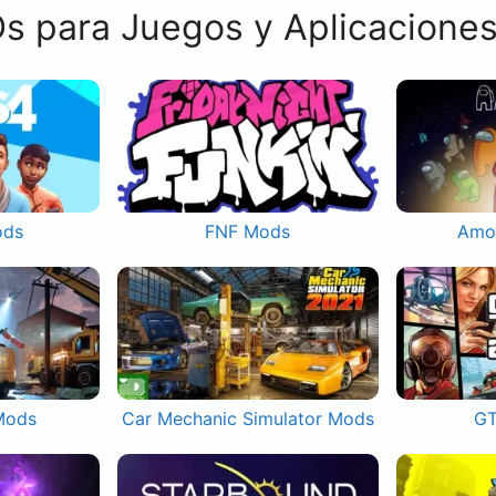
s para Juegos y Aplicacione
ods
FNF Mods
Amo
Mods
Car Mechanic Simulator Mods
GT