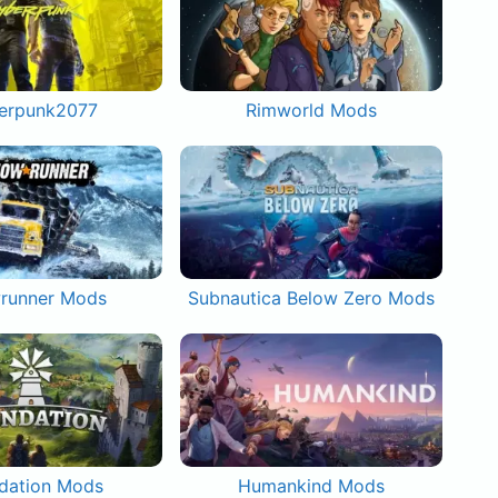
erpunk2077
Rimworld Mods
runner Mods
Subnautica Below Zero Mods
dation Mods
Humankind Mods