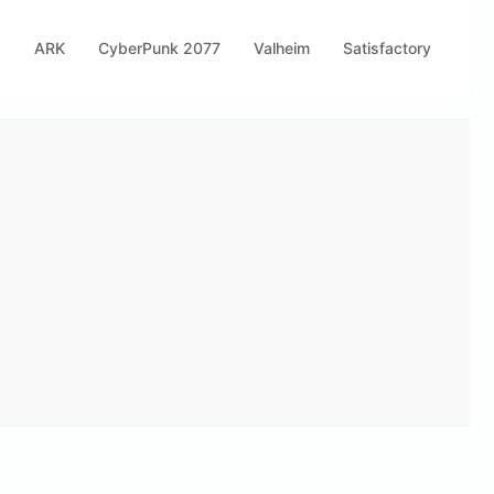
s
ARK
CyberPunk 2077
Valheim
Satisfactory