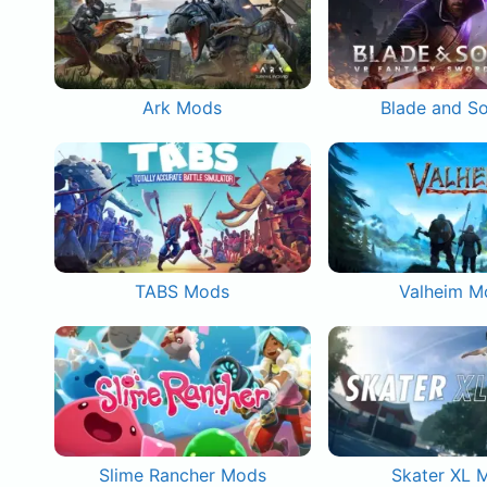
Ark Mods
Blade and S
TABS Mods
Valheim M
Slime Rancher Mods
Skater XL 