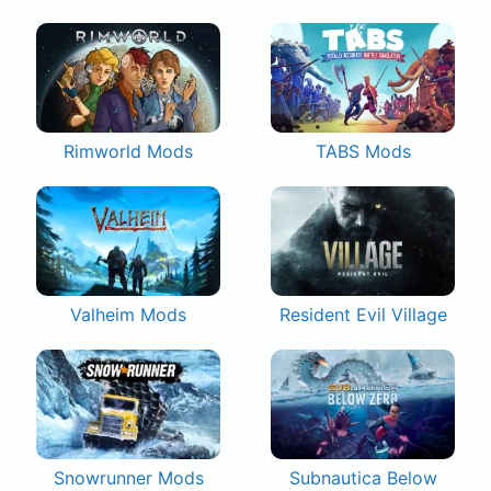
Rimworld Mods
TABS Mods
Valheim Mods
Resident Evil Village
Snowrunner Mods
Subnautica Below