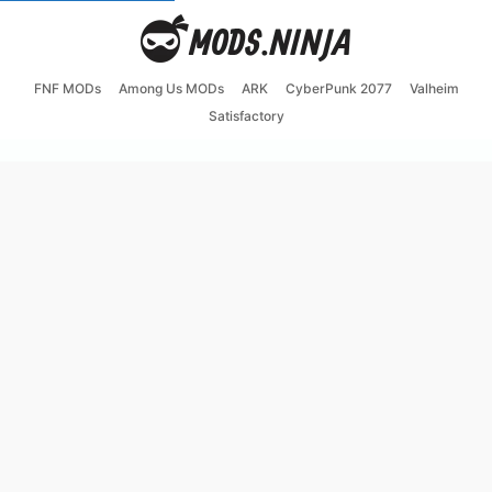
FNF MODs
Among Us MODs
ARK
CyberPunk 2077
Valheim
Satisfactory