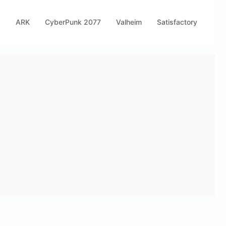
s
ARK
CyberPunk 2077
Valheim
Satisfactory