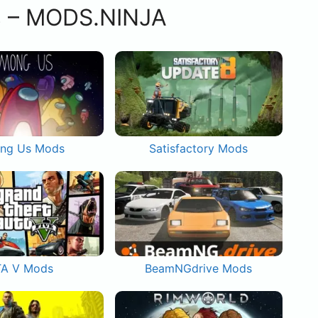
s – MODS.NINJA
ng Us Mods
Satisfactory Mods
A V Mods
BeamNGdrive Mods