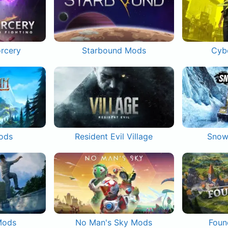
orcery
Starbound Mods
Cyb
ods
Resident Evil Village
Snow
Mods
No Man's Sky Mods
Foun