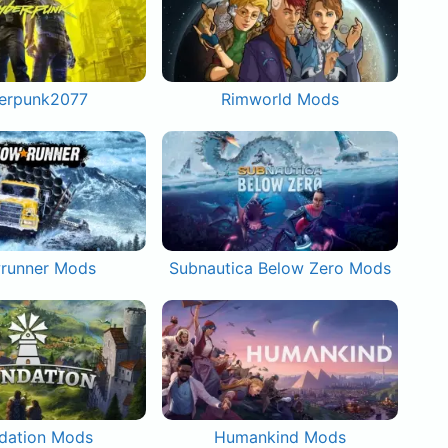
erpunk2077
Rimworld Mods
runner Mods
Subnautica Below Zero Mods
dation Mods
Humankind Mods