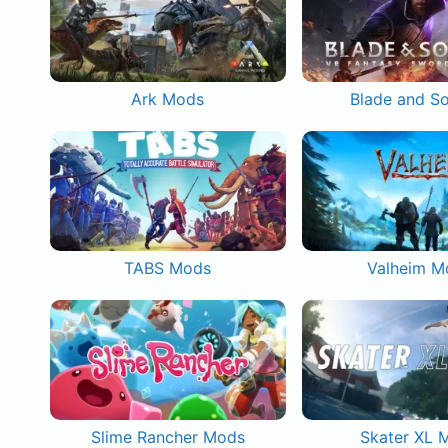
Ark Mods
Blade and S
TABS Mods
Valheim M
Slime Rancher Mods
Skater XL 