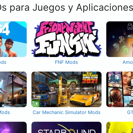
s para Juegos y Aplicacione
ods
FNF Mods
Amo
Mods
Car Mechanic Simulator Mods
GT