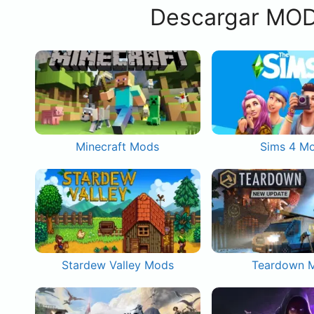
Descargar MOD
Minecraft Mods
Sims 4 M
Stardew Valley Mods
Teardown 