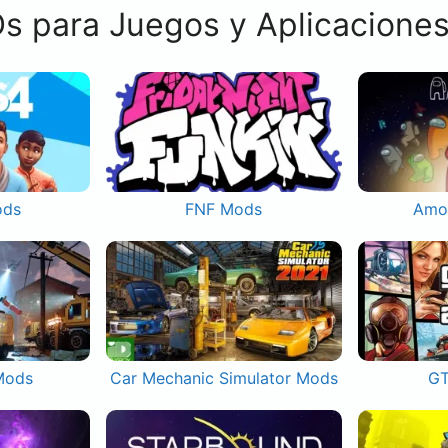
s para Juegos y Aplicacione
ods
FNF Mods
Amo
Mods
Car Mechanic Simulator Mods
GT