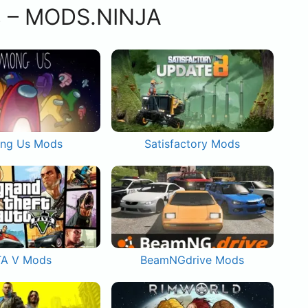
s – MODS.NINJA
ng Us Mods
Satisfactory Mods
A V Mods
BeamNGdrive Mods