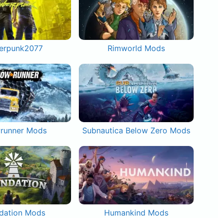
erpunk2077
Rimworld Mods
runner Mods
Subnautica Below Zero Mods
dation Mods
Humankind Mods