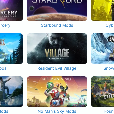
orcery
Starbound Mods
Cyb
ods
Resident Evil Village
Snow
Mods
No Man's Sky Mods
Foun