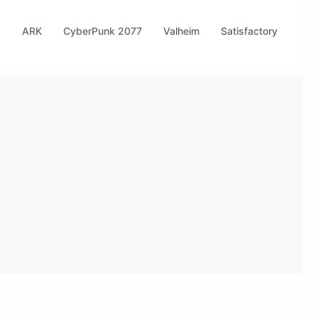
s
ARK
CyberPunk 2077
Valheim
Satisfactory