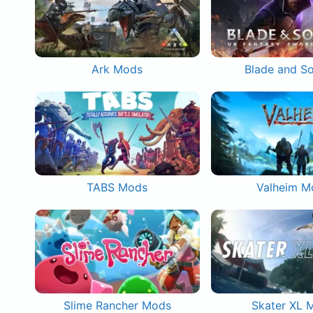
Ark Mods
Blade and S
TABS Mods
Valheim M
Slime Rancher Mods
Skater XL 