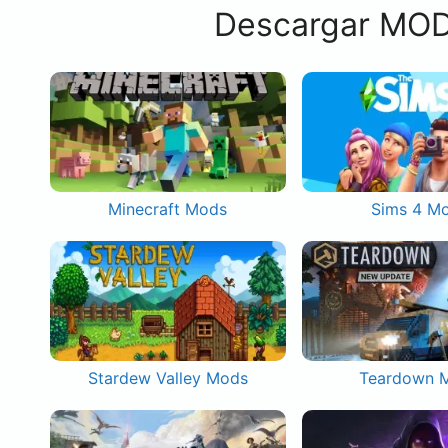
Descargar MOD
Minecraft Mods
Sims 4 M
Stardew Valley Mods
Teardown 