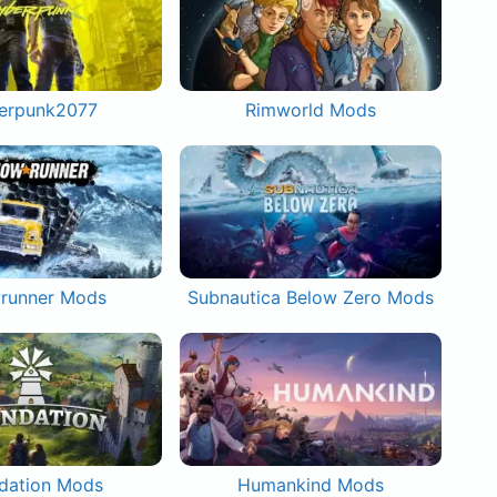
erpunk2077
Rimworld Mods
runner Mods
Subnautica Below Zero Mods
dation Mods
Humankind Mods