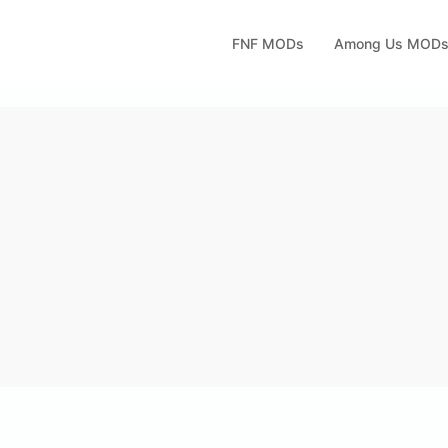
FNF MODs
Among Us MOD