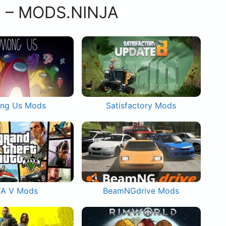
s – MODS.NINJA
ng Us Mods
Satisfactory Mods
A V Mods
BeamNGdrive Mods