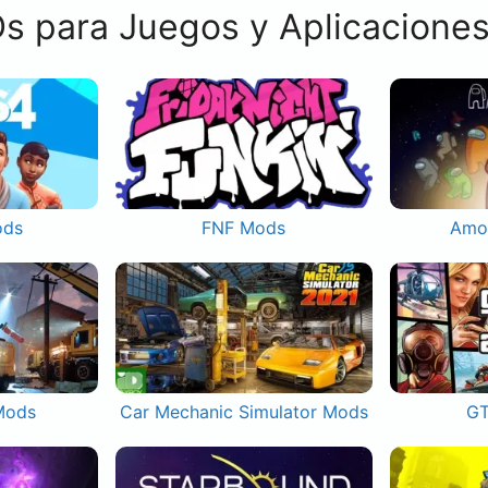
s para Juegos y Aplicacione
ods
FNF Mods
Amo
Mods
Car Mechanic Simulator Mods
GT