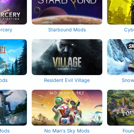
orcery
Starbound Mods
Cyb
ods
Resident Evil Village
Snow
Mods
No Man's Sky Mods
Foun