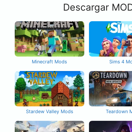
Descargar MOD
Minecraft Mods
Sims 4 M
Stardew Valley Mods
Teardown 