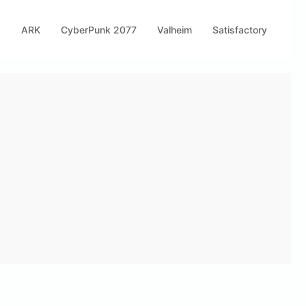
s
ARK
CyberPunk 2077
Valheim
Satisfactory