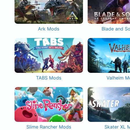
Ark Mods
Blade and S
TABS Mods
Valheim M
Slime Rancher Mods
Skater XL 