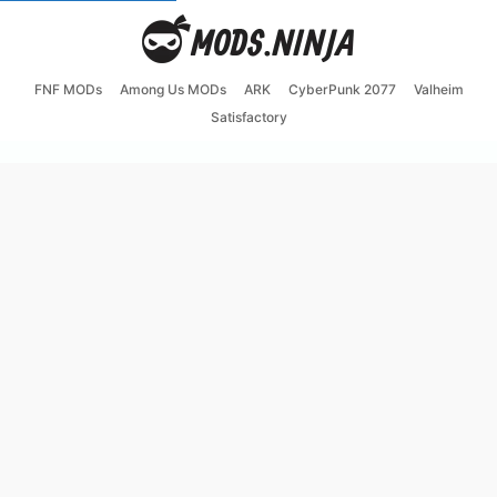
FNF MODs
Among Us MODs
ARK
CyberPunk 2077
Valheim
Satisfactory