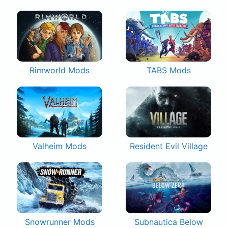
Rimworld Mods
TABS Mods
Valheim Mods
Resident Evil Village
Snowrunner Mods
Subnautica Below