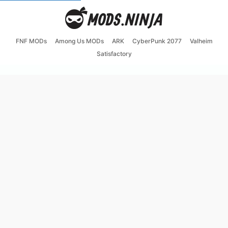
FNF MODs
Among Us MODs
ARK
CyberPunk 2077
Valheim
Satisfactory