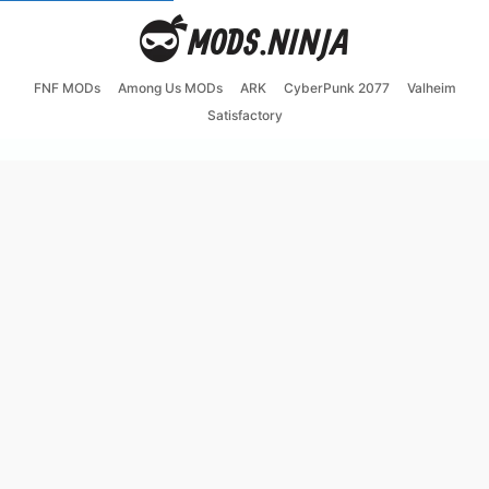
FNF MODs
Among Us MODs
ARK
CyberPunk 2077
Valheim
Satisfactory