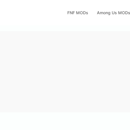
FNF MODs
Among Us MOD