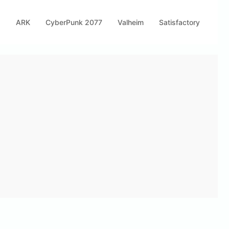
s
ARK
CyberPunk 2077
Valheim
Satisfactory