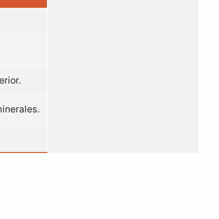
rior.
inerales.