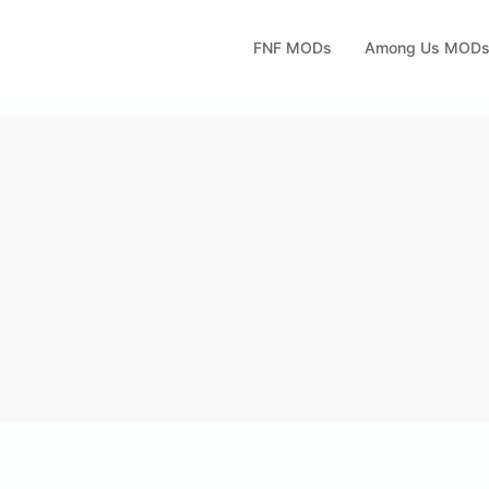
FNF MODs
Among Us MOD