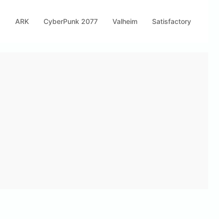
s
ARK
CyberPunk 2077
Valheim
Satisfactory