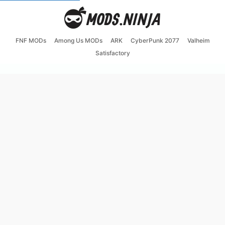
FNF MODs
Among Us MODs
ARK
CyberPunk 2077
Valheim
Satisfactory