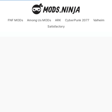
FNF MODs
Among Us MODs
ARK
CyberPunk 2077
Valheim
Satisfactory