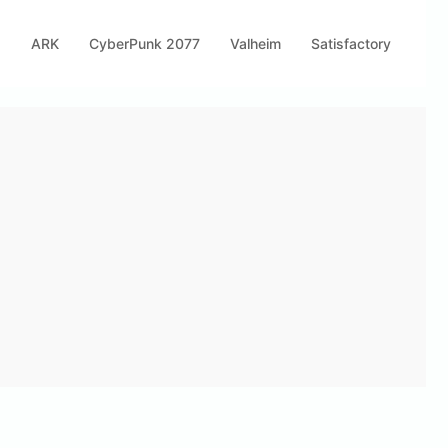
s
ARK
CyberPunk 2077
Valheim
Satisfactory