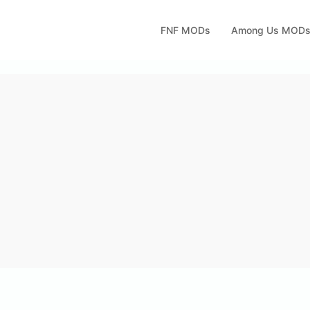
FNF MODs
Among Us MOD