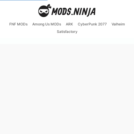
FNF MODs
Among Us MODs
ARK
CyberPunk 2077
Valheim
Satisfactory