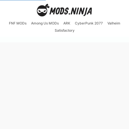
FNF MODs
Among Us MODs
ARK
CyberPunk 2077
Valheim
Satisfactory