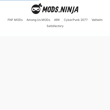
FNF MODs
Among Us MODs
ARK
CyberPunk 2077
Valheim
Satisfactory