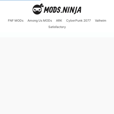
FNF MODs
Among Us MODs
ARK
CyberPunk 2077
Valheim
Satisfactory