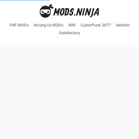
FNF MODs
Among Us MODs
ARK
CyberPunk 2077
Valheim
Satisfactory