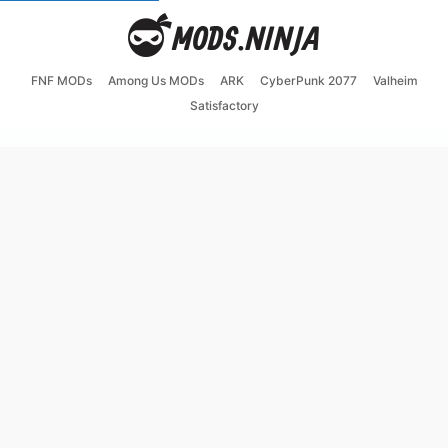
FNF MODs
Among Us MODs
ARK
CyberPunk 2077
Valheim
Satisfactory