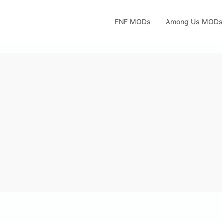
FNF MODs
Among Us MOD