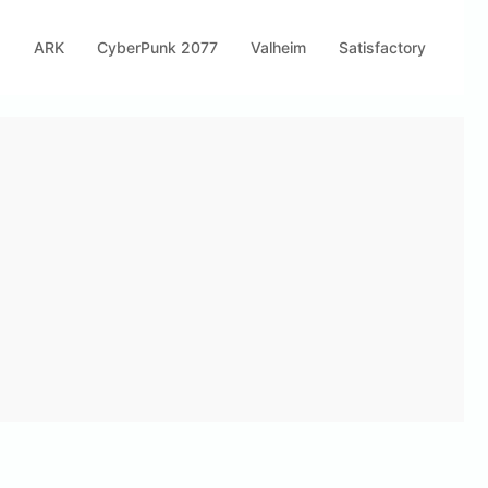
s
ARK
CyberPunk 2077
Valheim
Satisfactory