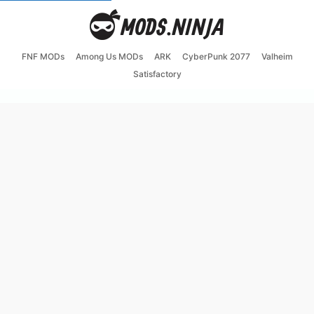
FNF MODs
Among Us MODs
ARK
CyberPunk 2077
Valheim
Satisfactory