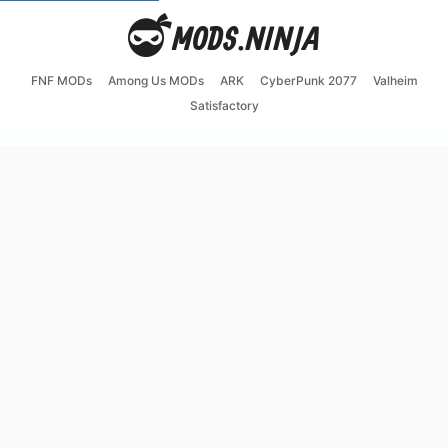
FNF MODs
Among Us MODs
ARK
CyberPunk 2077
Valheim
Satisfactory