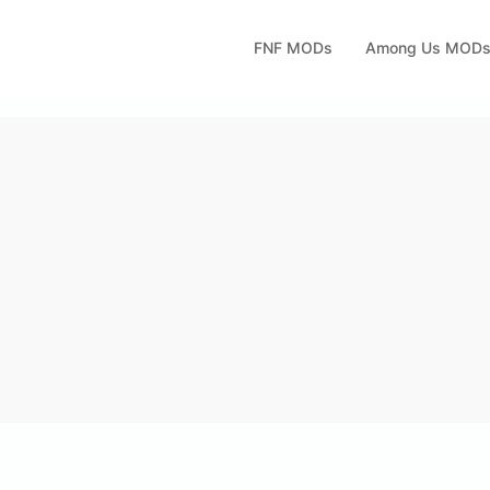
FNF MODs
Among Us MOD