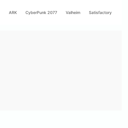
s
ARK
CyberPunk 2077
Valheim
Satisfactory