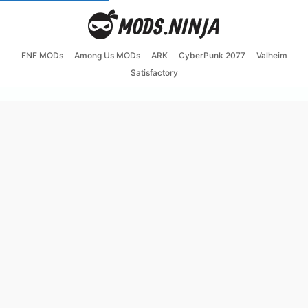
FNF MODs
Among Us MODs
ARK
CyberPunk 2077
Valheim
Satisfactory