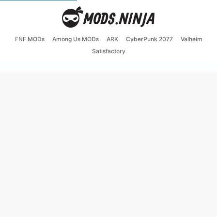
FNF MODs
Among Us MODs
ARK
CyberPunk 2077
Valheim
Satisfactory